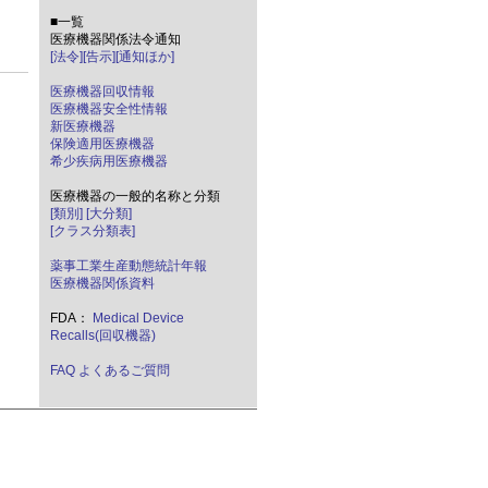
■一覧
医療機器関係法令通知
[法令]
[告示]
[通知ほか]
医療機器回収情報
医療機器安全性情報
新医療機器
保険適用医療機器
希少疾病用医療機器
医療機器の一般的名称と分類
[類別]
[大分類]
[クラス分類表]
薬事工業生産動態統計年報
医療機器関係資料
FDA：
Medical Device
Recalls(回収機器)
FAQ よくあるご質問