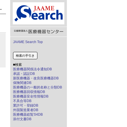
JAAME Search Top
検索の手引き
■検索
医療機器関係法令通知DB
承認・認証DB
新医療機器・改良医療機器DB
保険関連DB
医療機器の一般的名称と分類DB
医療機器回収情報DB
医療機器安全性情報DB
不具合等DB
業許可・登録DB
外国製造業者DB
医療機器総覧'04DB
添付文書DB